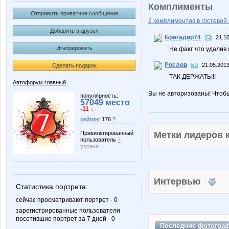
Комплименты
Отправить приватное сообщение
2 комплиментов в гостевой 
Добавить в друзья
Бригадир74
21.10
Игнорировать
Не факт что удалив 
Рослов
21.05.2013
Сделать подарок
ТАК ДЕРЖАТЬ!!!
Автофорум главный
Вы не авторизованы! Чтоб
популярность:
57049 место
-11 ↓
рейтинг
176
?
Метки лидеров
Привилегированный
пользователь
7
уровня
Интервью
Статистика портрета:
сейчас просматривают портрет - 0
зарегистрированные пользователи
посетившие портрет за 7 дней - 0
Последние
фотогра